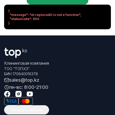
{

  "message": "et.replaceAll is not a function",

  "statusCode": 500

}
Клининговая компания
ТОО “ТОП.КЗ”
БИН 170640016378
sales@top.kz
пн-вс: 8:00-21:00
Заказать звонок