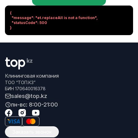
{

  "message": "et.replaceAll is not a function",

  "statusCode": 500

}
Клининговая компания
ТОО “ТОП.КЗ”
БИН 170640016378
sales@top.kz
пн-вс: 8:00-21:00
Заказать звонок