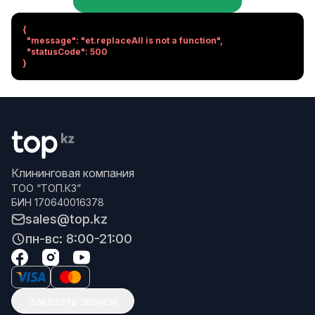
{

  "message": "et.replaceAll is not a function",

  "statusCode": 500

}
Клининговая компания
ТОО “ТОП.КЗ”
БИН 170640016378
sales@top.kz
пн-вс: 8:00-21:00
Заказать звонок