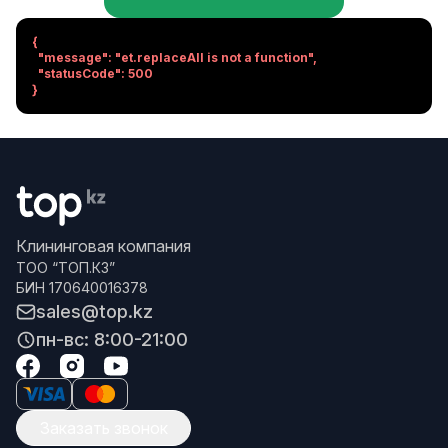
{

  "message": "et.replaceAll is not a function",

  "statusCode": 500

}
Клининговая компания
ТОО “ТОП.КЗ”
БИН 170640016378
sales@top.kz
пн-вс: 8:00-21:00
Заказать звонок