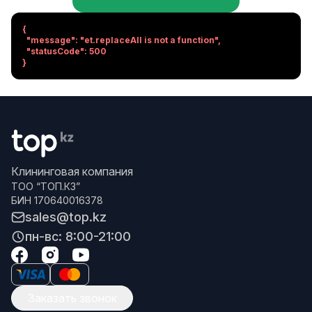
{

  "message": "et.replaceAll is not a function",

  "statusCode": 500

}
Клининговая компания
ТОО “ТОП.КЗ”
БИН 170640016378
sales@top.kz
пн-вс: 8:00-21:00
Заказать звонок