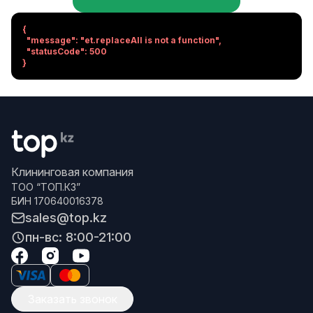
{

  "message": "et.replaceAll is not a function",

  "statusCode": 500

}
Клининговая компания
ТОО “ТОП.КЗ”
БИН 170640016378
sales@top.kz
пн-вс: 8:00-21:00
Заказать звонок