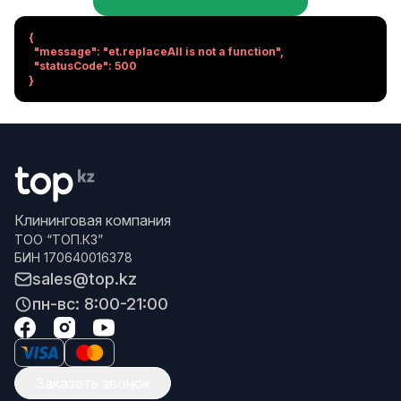
{

  "message": "et.replaceAll is not a function",

  "statusCode": 500

}
Клининговая компания
ТОО “ТОП.КЗ”
БИН 170640016378
sales@top.kz
пн-вс: 8:00-21:00
Заказать звонок