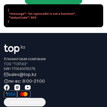
{

  "message": "et.replaceAll is not a function",

  "statusCode": 500

}
Клининговая компания
ТОО “ТОП.КЗ”
БИН 170640016378
sales@top.kz
пн-вс: 8:00-21:00
Заказать звонок