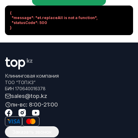
{

  "message": "et.replaceAll is not a function",

  "statusCode": 500

}
Клининговая компания
ТОО “ТОП.КЗ”
БИН 170640016378
sales@top.kz
пн-вс: 8:00-21:00
Заказать звонок