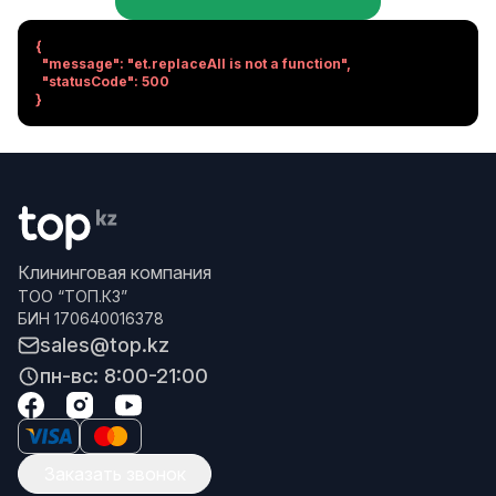
{

  "message": "et.replaceAll is not a function",

  "statusCode": 500

}
Клининговая компания
ТОО “ТОП.КЗ”
БИН 170640016378
sales@top.kz
пн-вс: 8:00-21:00
Заказать звонок