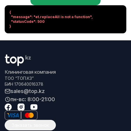
{

  "message": "et.replaceAll is not a function",

  "statusCode": 500

}
Клининговая компания
ТОО “ТОП.КЗ”
БИН 170640016378
sales@top.kz
пн-вс: 8:00-21:00
Заказать звонок