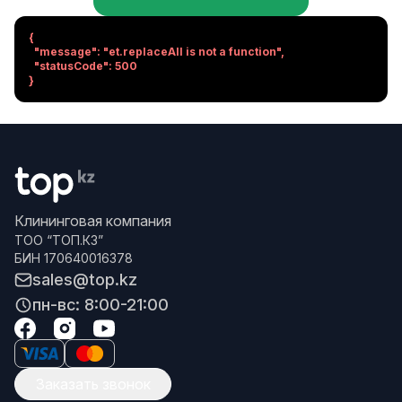
{

  "message": "et.replaceAll is not a function",

  "statusCode": 500

}
Клининговая компания
ТОО “ТОП.КЗ”
БИН 170640016378
sales@top.kz
пн-вс: 8:00-21:00
Заказать звонок