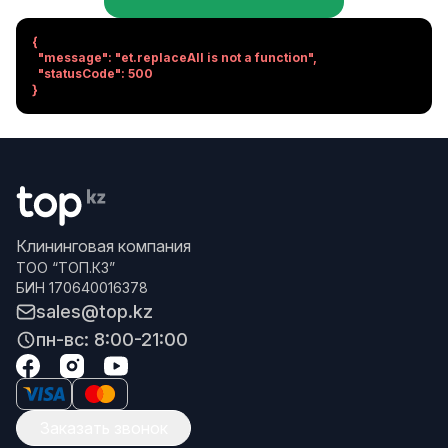
{

  "message": "et.replaceAll is not a function",

  "statusCode": 500

}
Клининговая компания
ТОО “ТОП.КЗ”
БИН 170640016378
sales@top.kz
пн-вс: 8:00-21:00
Заказать звонок