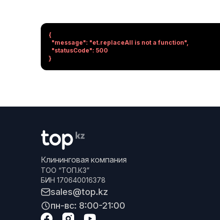
{

  "message": "et.replaceAll is not a function",

  "statusCode": 500

}
Клининговая компания
ТОО “ТОП.КЗ”
БИН 170640016378
sales@top.kz
пн-вс: 8:00-21:00