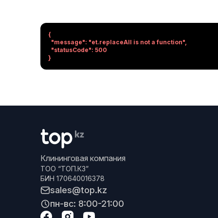
{

  "message": "et.replaceAll is not a function",

  "statusCode": 500

}
Клининговая компания
ТОО “ТОП.КЗ”
БИН 170640016378
sales@top.kz
пн-вс: 8:00-21:00