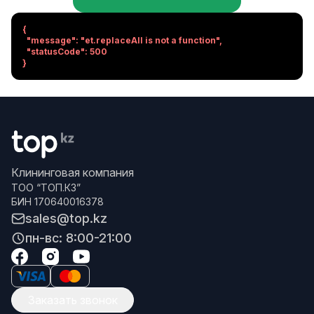
{

  "message": "et.replaceAll is not a function",

  "statusCode": 500

}
Клининговая компания
ТОО “ТОП.КЗ”
БИН 170640016378
sales@top.kz
пн-вс: 8:00-21:00
Заказать звонок