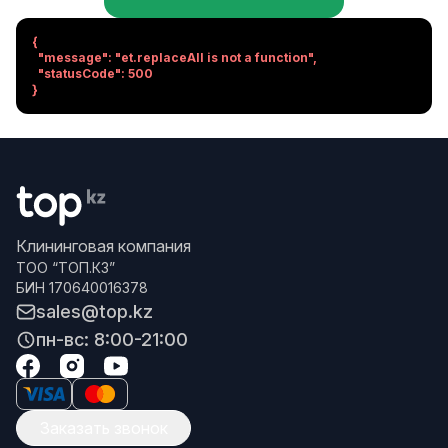
{

  "message": "et.replaceAll is not a function",

  "statusCode": 500

}
Клининговая компания
ТОО “ТОП.КЗ”
БИН 170640016378
sales@top.kz
пн-вс: 8:00-21:00
Заказать звонок