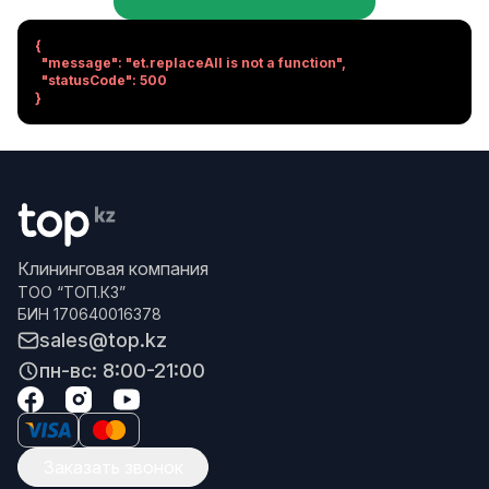
{

  "message": "et.replaceAll is not a function",

  "statusCode": 500

}
Клининговая компания
ТОО “ТОП.КЗ”
БИН 170640016378
sales@top.kz
пн-вс: 8:00-21:00
Заказать звонок