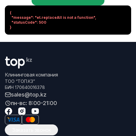
{

  "message": "et.replaceAll is not a function",

  "statusCode": 500

}
Клининговая компания
ТОО “ТОП.КЗ”
БИН 170640016378
sales@top.kz
пн-вс: 8:00-21:00
Заказать звонок