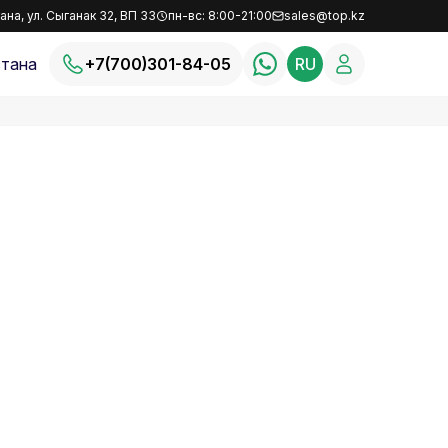
ана, ул. Сыганак 32, ВП 33
пн-вс: 8:00-21:00
sales@top.kz
тана
+7(700)301-84-05
RU