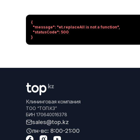
{

  "message": "et.replaceAll is not a function",

  "statusCode": 500

}
Клининговая компания
ТОО “ТОП.КЗ”
БИН 170640016378
sales@top.kz
пн-вс: 8:00-21:00