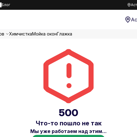
к
Блог
Аст
Ас
ов
Химчистка
Мойка окон
Глажка
500
Что-то пошло не так
Мы уже работаем над этим...