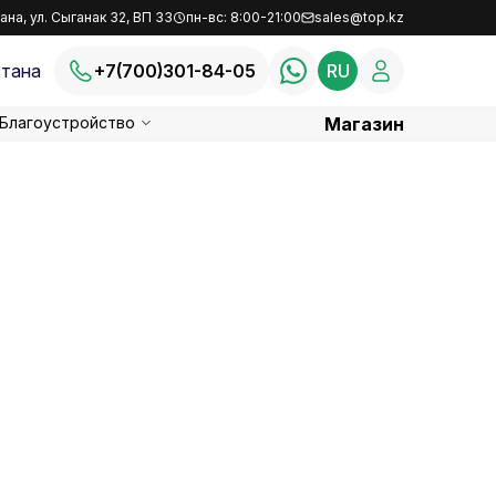
ана, ул. Сыганак 32, ВП 33
пн-вс: 8:00-21:00
sales@top.kz
тана
+7(700)301-84-05
RU
Благоустройство
Магазин