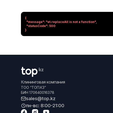
{

  "message": "et.replaceAll is not a function",

  "statusCode": 500

}
Клининговая компания
ТОО “ТОП.КЗ”
БИН 170640016378
sales@top.kz
пн-вс: 8:00-21:00