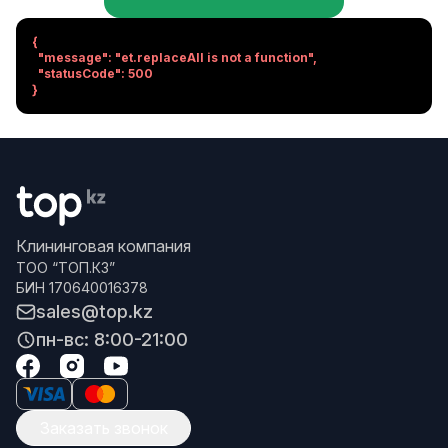
{

  "message": "et.replaceAll is not a function",

  "statusCode": 500

}
Клининговая компания
ТОО “ТОП.КЗ”
БИН 170640016378
sales@top.kz
пн-вс: 8:00-21:00
Заказать звонок