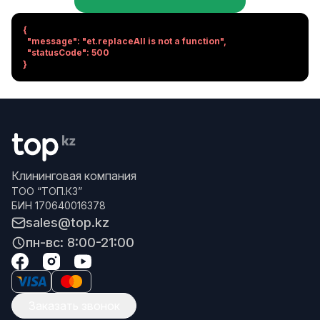
{

  "message": "et.replaceAll is not a function",

  "statusCode": 500

}
Клининговая компания
ТОО “ТОП.КЗ”
БИН 170640016378
sales@top.kz
пн-вс: 8:00-21:00
Заказать звонок