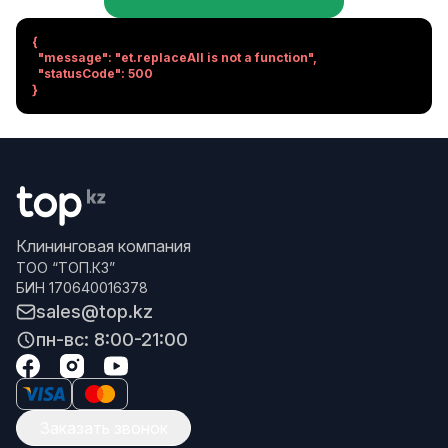
{

  "message": "et.replaceAll is not a function",

  "statusCode": 500

}
Клининговая компания
ТОО “ТОП.КЗ”
БИН 170640016378
sales@top.kz
пн-вс: 8:00-21:00
Заказать звонок