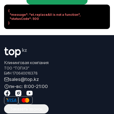
{

  "message": "et.replaceAll is not a function",

  "statusCode": 500

}
Клининговая компания
ТОО “ТОП.КЗ”
БИН 170640016378
sales@top.kz
пн-вс: 8:00-21:00
Заказать звонок