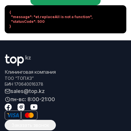
{

  "message": "et.replaceAll is not a function",

  "statusCode": 500

}
Клининговая компания
ТОО “ТОП.КЗ”
БИН 170640016378
sales@top.kz
пн-вс: 8:00-21:00
Заказать звонок