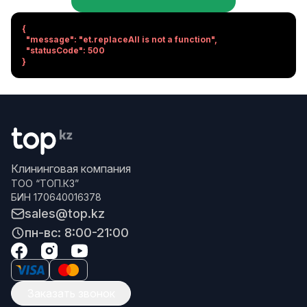
{

  "message": "et.replaceAll is not a function",

  "statusCode": 500

}
Клининговая компания
ТОО “ТОП.КЗ”
БИН 170640016378
sales@top.kz
пн-вс: 8:00-21:00
Заказать звонок