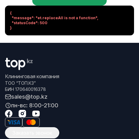
{

  "message": "et.replaceAll is not a function",

  "statusCode": 500

}
Клининговая компания
ТОО “ТОП.КЗ”
БИН 170640016378
sales@top.kz
пн-вс: 8:00-21:00
Заказать звонок