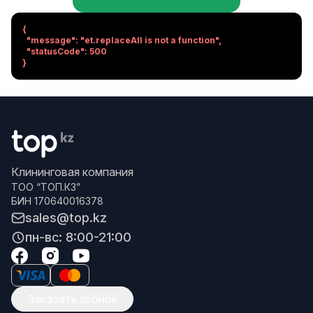
{

  "message": "et.replaceAll is not a function",

  "statusCode": 500

}
Клининговая компания
ТОО “ТОП.КЗ”
БИН 170640016378
sales@top.kz
пн-вс: 8:00-21:00
Заказать звонок