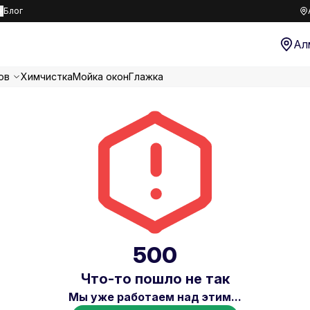
к
Блог
Ал
ов
Химчистка
Мойка окон
Глажка
500
Что-то пошло не так
Мы уже работаем над этим...