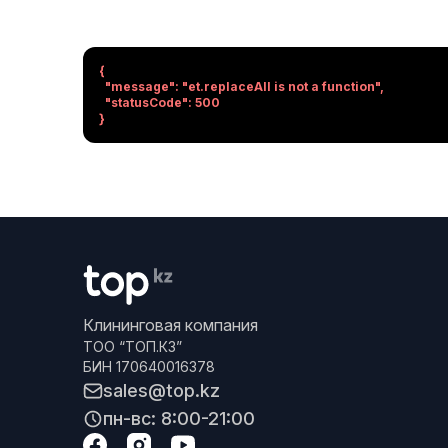
{

  "message": "et.replaceAll is not a function",

  "statusCode": 500

}
Клининговая компания
ТОО “ТОП.КЗ”
БИН 170640016378
sales@top.kz
пн-вс: 8:00-21:00