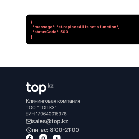
{

  "message": "et.replaceAll is not a function",

  "statusCode": 500

}
Клининговая компания
ТОО “ТОП.КЗ”
БИН 170640016378
sales@top.kz
пн-вс: 8:00-21:00