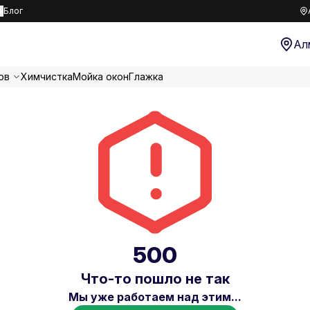
к
Блог
Ал
ов
Химчистка
Мойка окон
Глажка
500
Что-то пошло не так
Мы уже работаем над этим...