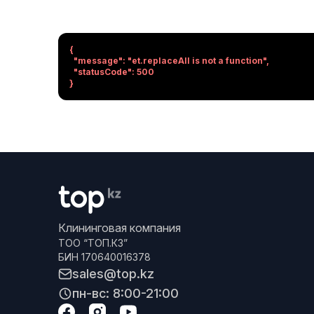
{

  "message": "et.replaceAll is not a function",

  "statusCode": 500

}
Клининговая компания
ТОО “ТОП.КЗ”
БИН 170640016378
sales@top.kz
пн-вс: 8:00-21:00