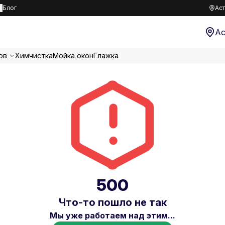
к
Блог
Аст
Ас
ов
Химчистка
Мойка окон
Глажка
500
Что-то пошло не так
Мы уже работаем над этим...