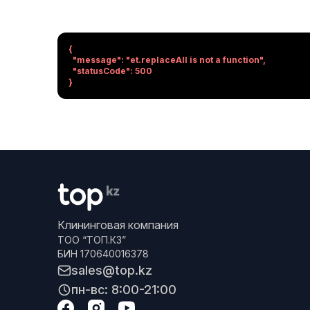
{

  "message": "et.replaceAll is not a function",

  "statusCode": 500

}
Клининговая компания
ТОО “ТОП.КЗ”
БИН 170640016378
sales@top.kz
пн-вс: 8:00-21:00