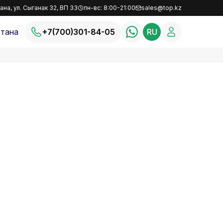
ана, ул. Сыганак 32, ВП 33
пн-вс: 8:00-21:00
sales@top.kz
тана
+7(700)301-84-05
RU