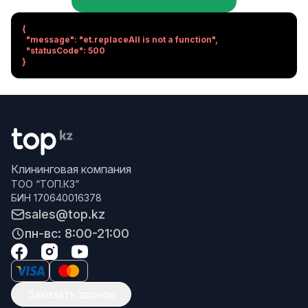
{

  "message": "et.replaceAll is not a function",

  "statusCode": 500

}
Клининговая компания
ТОО “ТОП.КЗ”
БИН 170640016378
sales@top.kz
пн-вс: 8:00-21:00
Заказать звонок