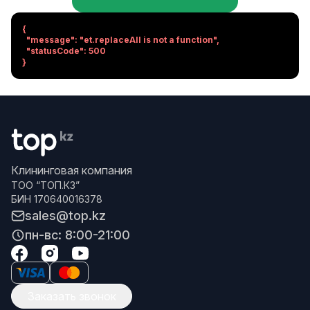
{

  "message": "et.replaceAll is not a function",

  "statusCode": 500

}
Клининговая компания
ТОО “ТОП.КЗ”
БИН 170640016378
sales@top.kz
пн-вс: 8:00-21:00
Заказать звонок