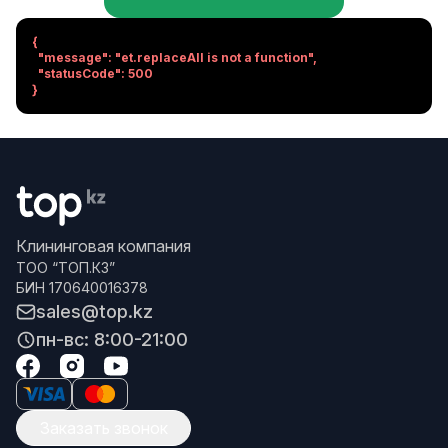
{

  "message": "et.replaceAll is not a function",

  "statusCode": 500

}
Клининговая компания
ТОО “ТОП.КЗ”
БИН 170640016378
sales@top.kz
пн-вс: 8:00-21:00
Заказать звонок