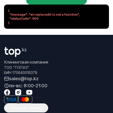
{

  "message": "et.replaceAll is not a function",

  "statusCode": 500

}
Клининговая компания
ТОО “ТОП.КЗ”
БИН 170640016378
sales@top.kz
пн-вс: 8:00-21:00
Заказать звонок