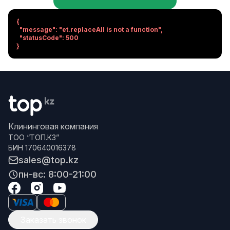
{

  "message": "et.replaceAll is not a function",

  "statusCode": 500

}
Клининговая компания
ТОО “ТОП.КЗ”
БИН 170640016378
sales@top.kz
пн-вс: 8:00-21:00
Заказать звонок