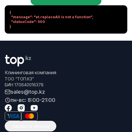
{

  "message": "et.replaceAll is not a function",

  "statusCode": 500

}
Клининговая компания
ТОО “ТОП.КЗ”
БИН 170640016378
sales@top.kz
пн-вс: 8:00-21:00
Заказать звонок