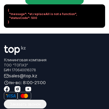
{

  "message": "et.replaceAll is not a function",

  "statusCode": 500

}
Клининговая компания
ТОО “ТОП.КЗ”
БИН 170640016378
sales@top.kz
пн-вс: 8:00-21:00
Заказать звонок