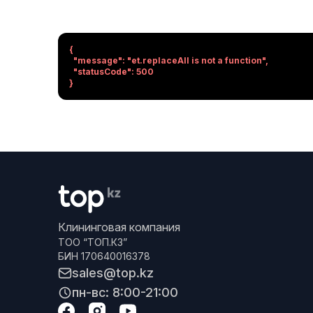
{

  "message": "et.replaceAll is not a function",

  "statusCode": 500

}
Клининговая компания
ТОО “ТОП.КЗ”
БИН 170640016378
sales@top.kz
пн-вс: 8:00-21:00