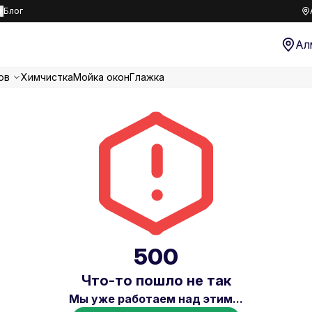
к
Блог
Ал
ов
Химчистка
Мойка окон
Глажка
500
Что-то пошло не так
Мы уже работаем над этим...