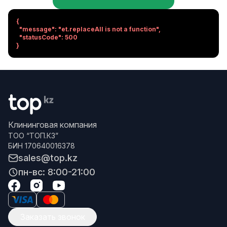
{

  "message": "et.replaceAll is not a function",

  "statusCode": 500

}
Клининговая компания
ТОО “ТОП.КЗ”
БИН 170640016378
sales@top.kz
пн-вс: 8:00-21:00
Заказать звонок