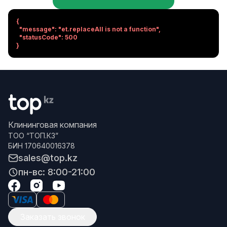
{

  "message": "et.replaceAll is not a function",

  "statusCode": 500

}
Клининговая компания
ТОО “ТОП.КЗ”
БИН 170640016378
sales@top.kz
пн-вс: 8:00-21:00
Заказать звонок