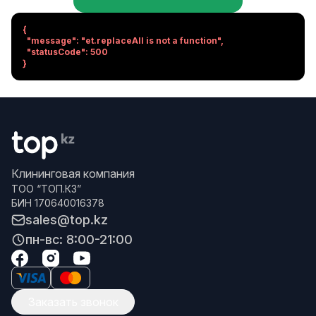
{

  "message": "et.replaceAll is not a function",

  "statusCode": 500

}
Клининговая компания
ТОО “ТОП.КЗ”
БИН 170640016378
sales@top.kz
пн-вс: 8:00-21:00
Заказать звонок