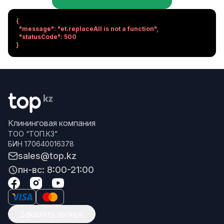
{

  "message": "et.replaceAll is not a function",

  "statusCode": 500

}
Клининговая компания
ТОО “ТОП.КЗ”
БИН 170640016378
sales@top.kz
пн-вс: 8:00-21:00
Заказать звонок