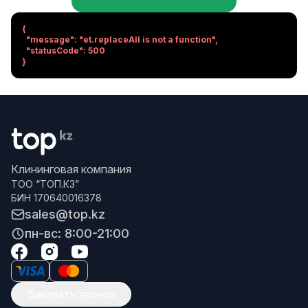
{

  "message": "et.replaceAll is not a function",

  "statusCode": 500

}
Клининговая компания
ТОО “ТОП.КЗ”
БИН 170640016378
sales@top.kz
пн-вс: 8:00-21:00
Заказать звонок