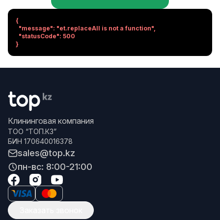
{

  "message": "et.replaceAll is not a function",

  "statusCode": 500

}
Клининговая компания
ТОО “ТОП.КЗ”
БИН 170640016378
sales@top.kz
пн-вс: 8:00-21:00
Заказать звонок