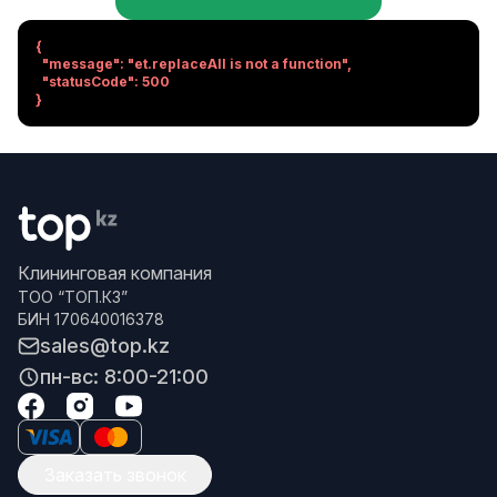
{

  "message": "et.replaceAll is not a function",

  "statusCode": 500

}
Клининговая компания
ТОО “ТОП.КЗ”
БИН 170640016378
sales@top.kz
пн-вс: 8:00-21:00
Заказать звонок