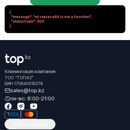
{

  "message": "et.replaceAll is not a function",

  "statusCode": 500

}
Клининговая компания
ТОО “ТОП.КЗ”
БИН 170640016378
sales@top.kz
пн-вс: 8:00-21:00
Заказать звонок