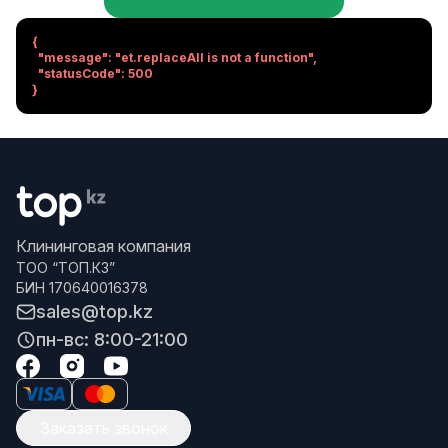
{

  "message": "et.replaceAll is not a function",

  "statusCode": 500

}
Клининговая компания
ТОО “ТОП.КЗ”
БИН 170640016378
sales@top.kz
пн-вс: 8:00-21:00
Заказать звонок